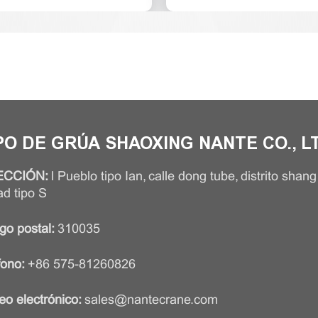
PO DE GRÚA SHAOXING NANTE CO., L
ECCIÓN:
l Pueblo tipo Ian, calle dong tube, distrito shang
ad tipo S
go postal:
310035
fono:
+86 575-81260826
eo electrónico:
sales@nantecrane.com