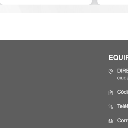
EQUI
DIR
ciud
Códi
Telé
Corr