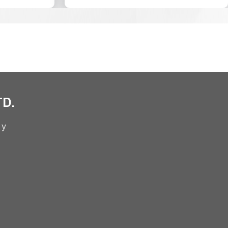
TD.
 y