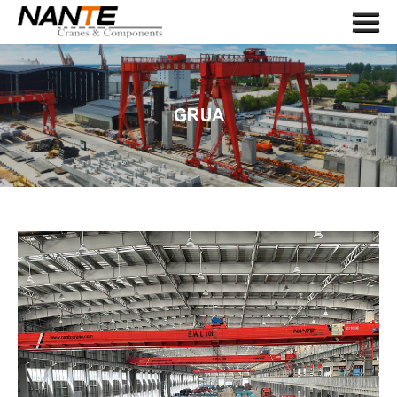
Menu
HOME
SOBRE NOSOTROS
GRUA
GRUA
COMPONENTE DE GRÚA
SOLICITUD
SERVICIO
NOTICIAS
CONTÁCTENOS
LANGUAGE
SEARCH