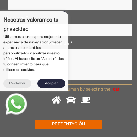
Teléfono *
Nosotras valoramos tu
privacidad
Utilizamos cookies para mejorar tu
experiencia de navegación, ofrecer
Descripción De La Demanda *
anuncios o contenidos
personalizados y analizar nuestro
tráfico. Al hacer clic en "Aceptar", das
tu consentimiento para que
utilicemos cookies.
Rechazar
Aceptar
Please prove you are human by selecting the
car
.