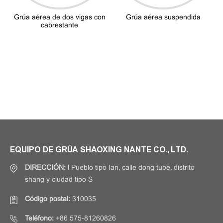
Grúa aérea de dos vigas con
Grúa aérea suspendida
cabrestante
EQUIPO DE GRÚA SHAOXING NANTE CO., LTD.
DIRECCIÓN:
l Pueblo tipo Ian, calle dong tube, distrito
shang y ciudad tipo S
Código postal:
310035
Teléfono:
+86 575-81260826