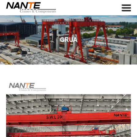
Menu
HOME
SOBRE NOSOTROS
GRUA
GRUA
COMPONENTE DE GRÚA
SOLICITUD
SERVICIO
NOTICIAS
CONTÁCTENOS
LANGUAGE
SEARCH