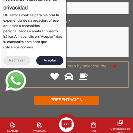
privacidad
Utilizamos cookies para mejorar tu
experiencia de navegación, ofrecer
Descripción De La Demanda *
anuncios o contenidos
personalizados y analizar nuestro
tráfico. Al hacer clic en "Aceptar", das
tu consentimiento para que
utilicemos cookies.
Rechazar
Aceptar
Please prove you are human by selecting the
cup
.
2022 © NANTECRANE . Todos los derechos reservados
Shaoxing Nante Crane Equipment Co., Ltd.
Privacy Policy
Componente de
Contacto
Whatsapp
Grua