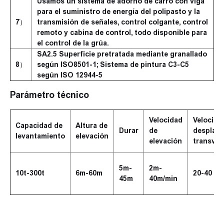
Usamos un sistema de adorno de carro con viga
para el suministro de energía del polipasto y la
7）
transmisión de señales, control colgante, control
remoto y cabina de control, todo disponible para
el control de la grúa.
SA2.5 Superficie pretratada mediante granallado
8）
según ISO8501-1; Sistema de pintura C3-C5
según ISO 12944-5
Parámetro técnico
Velocidad
Velocida
Capacidad de
Altura de
Durar
de
desplaz
levantamiento
elevación
elevación
transver
5m-
2m-
10t-300t
6m-60m
20-40 m/
45m
40m/min