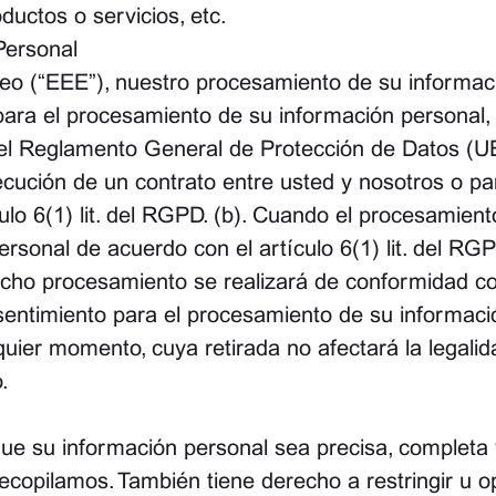
ductos o servicios, etc.
Personal
o (“EEE”), nuestro procesamiento de su informació
a el procesamiento de su información personal, d
) del Reglamento General de Protección de Datos (
ecución de un contrato entre usted y nosotros o p
culo 6(1) lit. del RGPD. (b). Cuando el procesami
rsonal de acuerdo con el artículo 6(1) lit. del RG
dicho procesamiento se realizará de conformidad con 
timiento para el procesamiento de su información
quier momento, cuya retirada no afectará la legali
.
 su información personal sea precisa, completa y
recopilamos. También tiene derecho a restringir u 