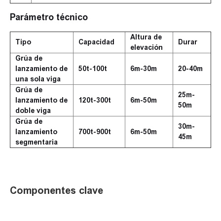
Parámetro técnico
Altura de
Tipo
Capacidad
Durar
elevación
Grúa de
lanzamiento de
50t-100t
6m-30m
20-40m
una sola viga
Grúa de
25m-
lanzamiento de
120t-300t
6m-50m
50m
doble viga
Grúa de
30m-
lanzamiento
700t-900t
6m-50m
45m
segmentaria
Componentes clave