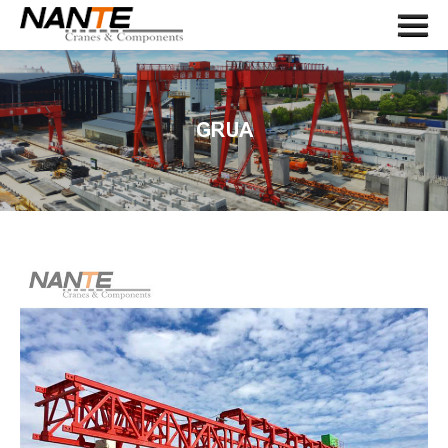
Menu
HOME
SOBRE NOSOTROS
GRUA
GRUA
COMPONENTE DE GRÚA
SOLICITUD
SERVICIO
NOTICIAS
CONTÁCTENOS
LANGUAGE
SEARCH