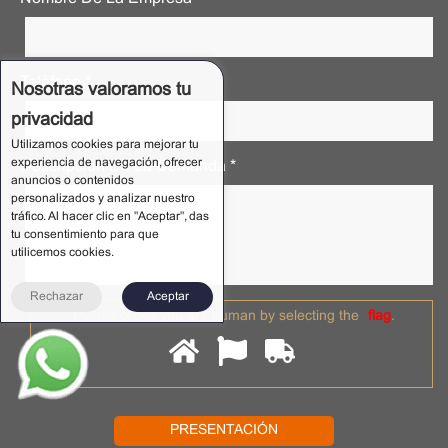
Teléfono *
Nosotras valoramos tu
privacidad
Utilizamos cookies para mejorar tu
experiencia de navegación, ofrecer
Descripción De La Demanda *
anuncios o contenidos
personalizados y analizar nuestro
tráfico. Al hacer clic en "Aceptar", das
tu consentimiento para que
utilicemos cookies.
Rechazar
Aceptar
Please prove you are human by selecting the
flag
.