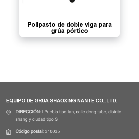
Polipasto de doble viga para
grúa pórtico
EQUIPO DE GRÚA SHAOXING NANTE CO., LTD.
DIRECCIÓN:
l Pueblo tipo Ian, calle dong tube, distrito
shang y ciudad tipo S
Código postal:
310035