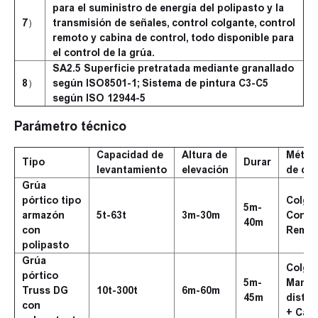
para el suministro de energía del polipasto y la
7）
transmisión de señales, control colgante, control
remoto y cabina de control, todo disponible para
el control de la grúa.
SA2.5 Superficie pretratada mediante granallado
8）
según ISO8501-1; Sistema de pintura C3-C5
según ISO 12944-5
Parámetro técnico
Capacidad de
Altura de
Métod
Tipo
Durar
levantamiento
elevación
de con
Grúa
pórtico tipo
Colga
5m-
armazón
5t-63t
3m-30m
Contr
40m
con
Remot
polipasto
Grúa
Colga
pórtico
5m-
Mando
Truss DG
10t-300t
6m-60m
45m
distan
con
+ Cab