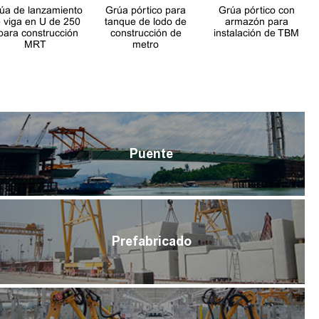
úa de lanzamiento
Grúa pórtico para
Grúa pórtico con
 viga en U de 250
tanque de lodo de
armazón para
 para construcción
construcción de
instalación de TBM
MRT
metro
Puente
Prefabricado