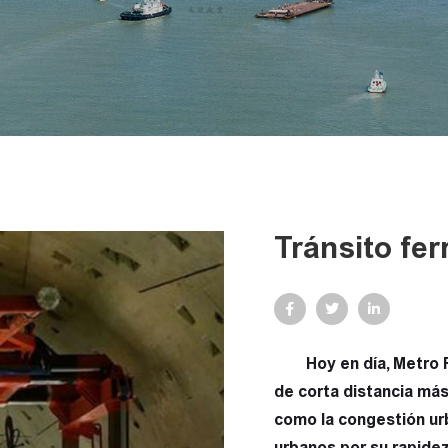
Tránsito fer
Hoy en día, Metro 
de corta distancia má
como la congestión ur
urbanos por su rapidez