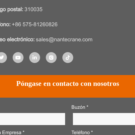
go postal:
310035
fono:
+86 575-81260826
eo electrónico:
sales@nantecrane.com
Póngase en contacto con nosotros
Buzón *
 Empresa *
Teléfono *