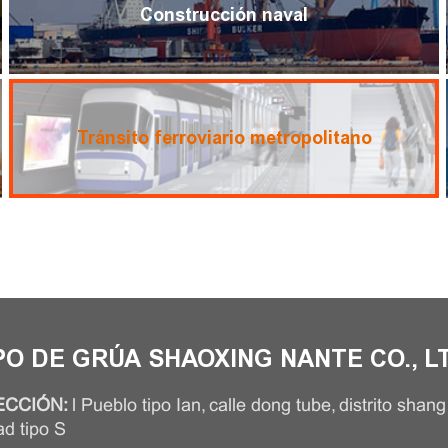
Construcción naval
Tránsito ferroviario metropolitano
PO DE GRÚA SHAOXING NANTE CO., L
ECCIÓN:
l Pueblo tipo Ian, calle dong tube, distrito shang
ad tipo S