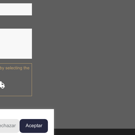
y selecting the
echazar
Aceptar