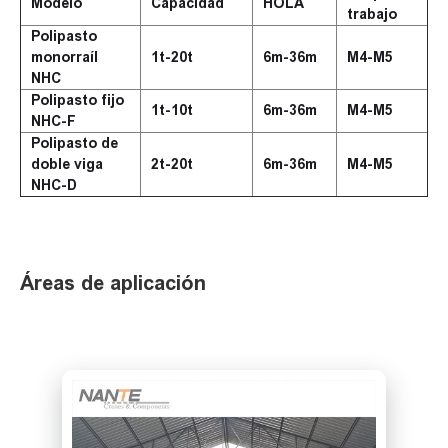
Modelo
Capacidad
HOLA
trabajo
Polipasto
monorraíl
1t-20t
6m-36m
M4-M5
NHC
Polipasto fijo
1t-10t
6m-36m
M4-M5
NHC-F
Polipasto de
doble viga
2t-20t
6m-36m
M4-M5
NHC-D
Áreas de aplicación